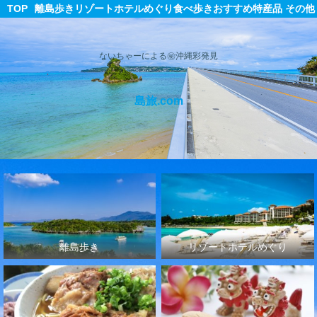
TOP
離島歩き
リゾートホテルめぐり
食べ歩き
おすすめ特産品
その他
ないちゃーによる㊙沖縄彩発見
島旅.com
離島歩き
リゾートホテルめぐり