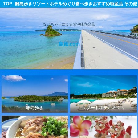
TOP
離島歩き
リゾートホテルめぐり
食べ歩き
おすすめ特産品
その他
ないちゃーによる㊙沖縄彩発見
島旅.com
離島歩き
リゾートホテルめぐり